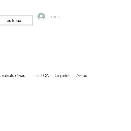
Iniciar sesión
Les lieux
 calculs rénaux
Les TCA
Le poids
Actus