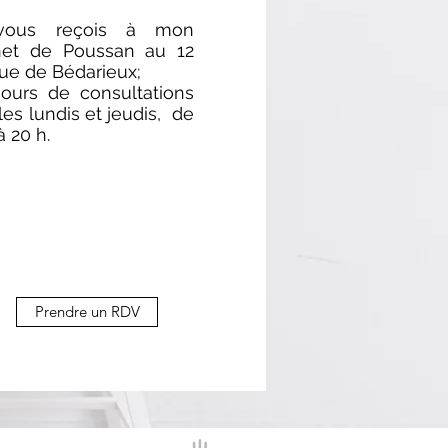
vous reçois à mon
net de Poussan au 12
ue de Bédarieux;
jours de consultations
les lundis et jeudis, de
à 20 h.
Prendre un RDV