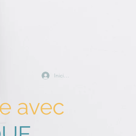
Iniciar sesión
re avec
QUE