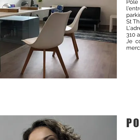
Pôl
l'en
park
St Th
L'ad
310 a
Je c
mercr
PO