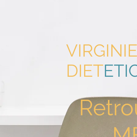
VIRGINI
DIET
ETI
Retro
M