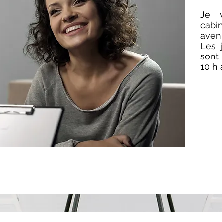
Je 
cabi
aven
Les 
sont 
10 h 