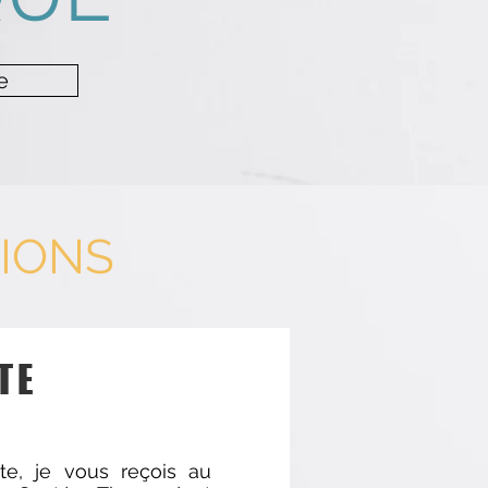
e
TIONS
TE
te, je vous reçois au