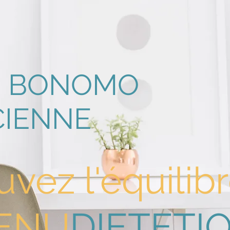
E
BONOMO
CIENNE
uvez l'équilib
ENU
DIETETI