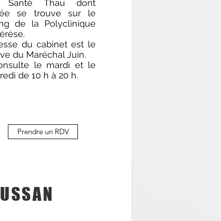
e Santé Thau dont
trée se trouve sur le
ing de la Polyclinique
érèse.
resse du cabinet est le
ve du Maréchal Juin.
onsulte le mardi et le
edi de 10 h à 20 h.
Prendre un RDV
USSAN